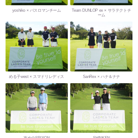
yoshiko × バスロマンチーム
Team DUNLOP ex × サラテクトチ
ーム
める子west × スマドリレディス
SanRex × ハナ＆ナナ
攻めのSRIXON
SHINKEN