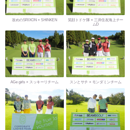
攻めのSRIXON × SHINKEN
笑顔トドケ隊 × 三井住友海上チー
ムD
AGe girls × スッキーリチーム
スンとサチ × モンダミンチーム